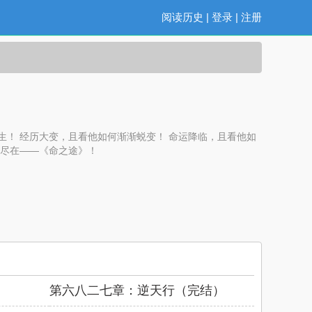
阅读历史
|
登录
|
注册
生！ 经历大变，且看他如何渐渐蜕变！ 命运降临，且看他如
切尽在——《命之途》！
第六八二七章：逆天行（完结）