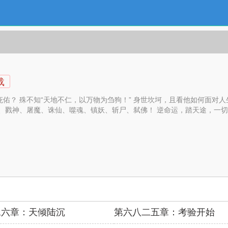
载
佑？ 殊不知“天地不仁，以万物为刍狗！” 身世坎坷，且看他如何面对人
地、戮神、屠魔、诛仙、噬魂、镇妖、斩尸、弑佛！ 逆命运，踏天途，一
二六章：天倾陆沉
第六八二五章：考验开始