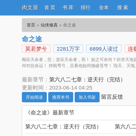
肉文屋
首 页
书 库
排行
全本
搜 索
首页
仙侠修真
命之途
命之途
莫若梦兮
2281万字
6899人读过
连
顺应天命者，悲；逆应天命者，死！ 如之可奈何？祈求天地庇
何对抗命运！ 持戟弯弓，且看他如何挽破苍穹！ 毁天、灭
最新章节：
第六八二七章：逆天行（完结）
更新时间：2023-06-14 04:25
留言反馈
开始阅读
推荐本书
加入书架
《命之途》最新章节
第六八二七章：逆天行（完结）
第六八