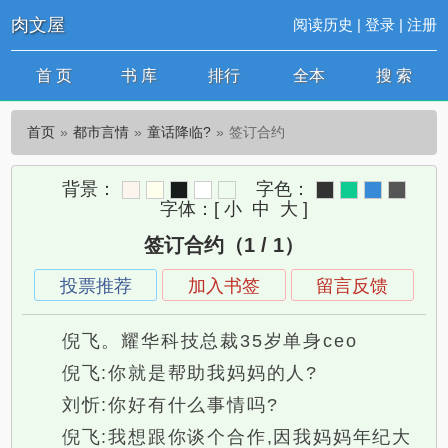
肉文屋
阅读历史
|
登录
|
注册
首 页
书 库
排行
全本
搜 索
首页
都市言情
童话降临?
签订合约
背景：
字色：
字体：
[
小
中
大
]
签订合约（1 / 1）
投票推荐
加入书签
留言反馈
倪飞。耀华科技总裁35岁单身ceo
倪飞:你就是帮助我妈妈的人?
刘忻:你好有什么事情吗?
倪飞:我想跟你谈个合作,因我妈妈年纪大