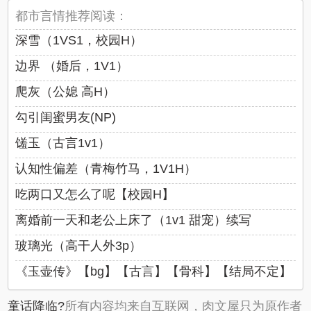
都市言情推荐阅读：
深雪（1VS1，校园H）
边界 （婚后，1V1）
爬灰（公媳 高H）
勾引闺蜜男友(NP)
馐玉（古言1v1）
认知性偏差（青梅竹马，1V1H）
吃两口又怎么了呢【校园H】
离婚前一天和老公上床了（1v1 甜宠）续写
玻璃光（高干人外3p）
《玉壶传》【bg】【古言】【骨科】【结局不定】
童话降临?
所有内容均来自互联网，肉文屋只为原作者