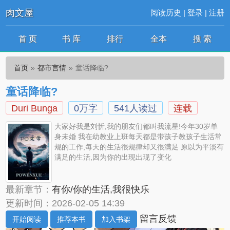
肉文屋
阅读历史
|
登录
|
注册
首 页
书 库
排行
全本
搜 索
首页
都市言情
童话降临?
童话降临?
Duri Bunga
0万字
541人读过
连载
大家好我是刘忻,我的朋友们都叫我流星!今年30岁单
身未婚 我在幼教业上班每天都是带孩子教孩子生活常
规的工作,每天的生活很规律却又很满足 原以为平淡有
满足的生活,因为你的出现出现了变化
最新章节：
有你/你的生活,我很快乐
更新时间：2026-02-05 14:39
留言反馈
开始阅读
推荐本书
加入书架