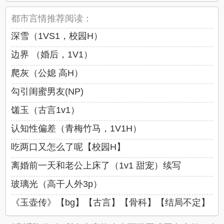
都市言情推荐阅读：
深雪（1VS1，校园H）
边界 （婚后，1V1）
爬灰（公媳 高H）
勾引闺蜜男友(NP)
馐玉（古言1v1）
认知性偏差（青梅竹马，1V1H）
吃两口又怎么了呢【校园H】
离婚前一天和老公上床了（1v1 甜宠）续写
玻璃光（高干人外3p）
《玉壶传》【bg】【古言】【骨科】【结局不定】