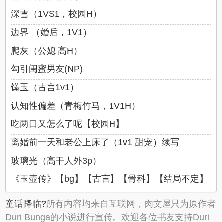
深雪（1VS1，校园H）
边界 （婚后，1V1）
爬灰（公媳 高H）
勾引闺蜜男友(NP)
馐玉（古言1v1）
认知性偏差（青梅竹马，1V1H）
吃两口又怎么了呢【校园H】
离婚前一天和老公上床了（1v1 甜宠）续写
玻璃光（高干人外3p）
《玉壶传》【bg】【古言】【骨科】【结局不定】
童话降临?
所有内容均来自互联网，肉文屋只为原作者
Duri Bunga的小说进行宣传。欢迎各位书友支持Duri