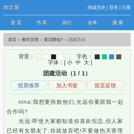
肉文屋
阅读历史
|
登录
|
注册
首 页
书 库
排行
全本
搜 索
首页
都市言情
童话降临?
团建活动
背景：
字色：
字体：
[
小
中
大
]
团建活动（1 / 1）
投票推荐
加入书签
留言反馈
nina:我想要拆散他们,光远你要跟我一起
合作吗?
光远:即使大家都知道你喜欢倪总,但人家
已经有女朋友了,你就放弃吧!不要做伤天害理